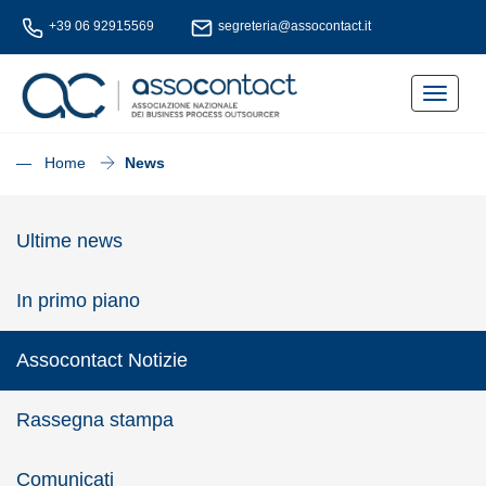
+39 06 92915569
segreteria@assocontact.it
Toggle
navigat
— Home
News
Ultime news
In primo piano
Assocontact Notizie
Rassegna stampa
Comunicati