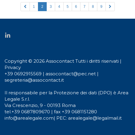
1
2
3
4
5
6
7
8
9
Copyright © 2026 Assocontact Tutti i diritti riservati |
Privacy
+39 0692915569
|
assocontact@pec.net
|
segreteria@assocontact.it
Il responsabile per la Protezione dei dati (DPO) è Area
Legale S.r.l.
Via Crescenzio, 9 - 00193 Roma
tel.
+39 0687809670
| fax +39 0681151280
info@arealegale.com
|
PEC: arealegale@legalmail.it