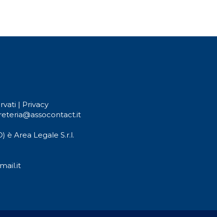
rvati |
Privacy
reteria@assocontact.it
) è Area Legale S.r.l.
ail.it