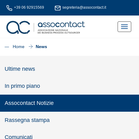
+39 06 92915569
segreteria@assocontact.it
Toggle
navigat
— Home
News
Ultime news
In primo piano
Assocontact Notizie
Rassegna stampa
Comunicati