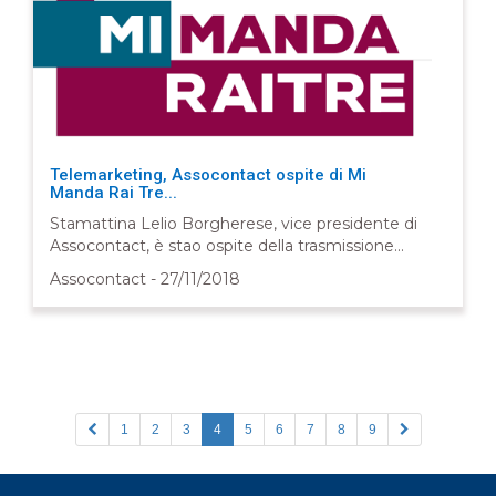
Telemarketing, Assocontact ospite di Mi
Manda Rai Tre...
Stamattina Lelio Borgherese, vice presidente di
Assocontact, è stao ospite della trasmissione...
Assocontact - 27/11/2018
1
2
3
4
5
6
7
8
9