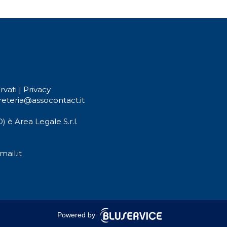
rvati |
Privacy
reteria@assocontact.it
) è Area Legale S.r.l.
ail.it
Powered by