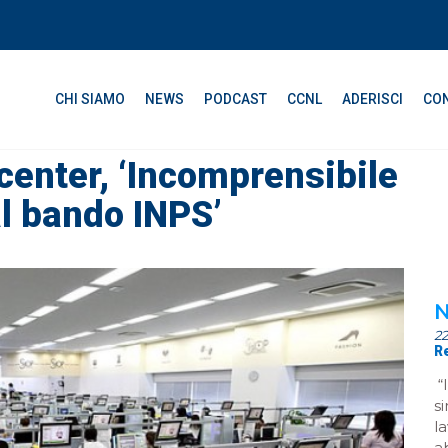
CHI SIAMO
NEWS
PODCAST
CCNL
ADERISCI
CON
center, ‘Incomprensibile
al bando INPS’
N
2
R
“
s
l
a