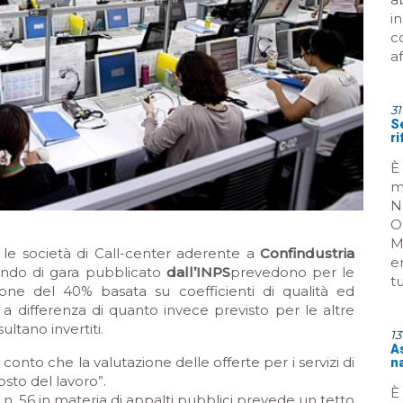
i
c
a
31
Se
r
È
m
N
O
M
 le società di Call-center aderente a
Confindustria
e
ando di gara pubblicato
dall’INPS
prevedono per le
tu
azione del 40% basata su coefficienti di qualità ed
 a differenza di quanto invece previsto per le altre
sultano invertiti.
1
A
onto che la valutazione delle offerte per i servizi di
n
osto del lavoro”.
È 
7 n. 56 in materia di appalti pubblici prevede un tetto