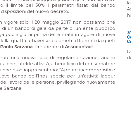
l
il limite del 30%: i parametri fissati dal bando
A
e disposizioni del nuovo decreto.
h
n vigore solo il 20 maggio 2017 non possiamo che
one di un bando di gara da parte di un ente pubblico
3
nga pochi giorni prima dell’entrata in vigore di nuove
Co
ella qualità attraverso parametri differenti da quelli
C
Paolo Sarzana
, Presidente di
Assocontact
.
D
d
vivendo una nuova fase di regolamentazione, anche
ata che tuteli le attività, a beneficio del consumatore
ori che esse rappresentano: “A
ppare incomprensibile
nuovo bando dell’Inps, specie per un’attività labour
 del lavoro delle persone, privilegiando nuovamente
e Sarzana.