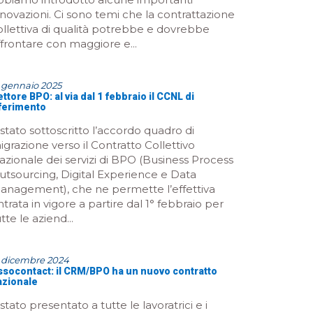
nnovazioni. Ci sono temi che la contrattazione
ollettiva di qualità potrebbe e dovrebbe
ffrontare con maggiore e...
 gennaio 2025
ttore BPO: al via dal 1 febbraio il CCNL di
iferimento
 stato sottoscritto l’accordo quadro di
igrazione verso il Contratto Collettivo
azionale dei servizi di BPO (Business Process
utsourcing, Digital Experience e Data
anagement), che ne permette l’effettiva
ntrata in vigore a partire dal 1° febbraio per
tte le aziend...
3 dicembre 2024
ssocontact: il CRM/BPO ha un nuovo contratto
azionale
stato presentato a tutte le lavoratrici e i