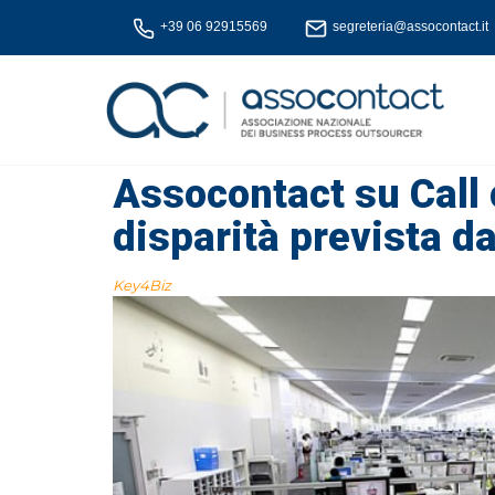
+39 06 92915569
segreteria@assocontact.it
Assocontact su Call 
disparità prevista d
Key4Biz