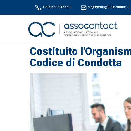
+39 06 92915569
segreteria@assocontact.it
Costituito l'Organis
Codice di Condotta