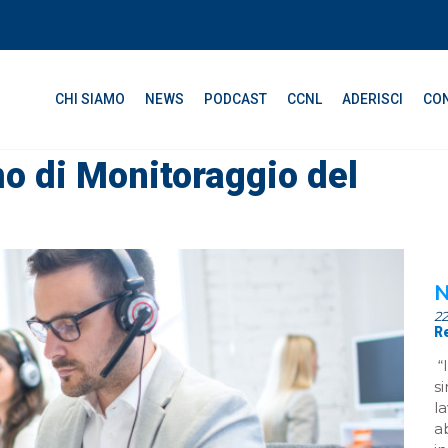
CHI SIAMO
NEWS
PODCAST
CCNL
ADERISCI
CON
mo di Monitoraggio del
N
2
R
“
s
l
a