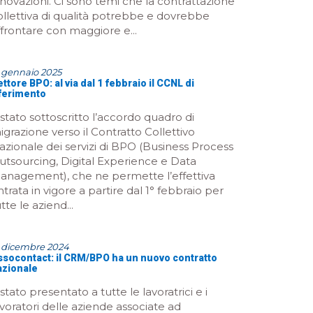
nnovazioni. Ci sono temi che la contrattazione
ollettiva di qualità potrebbe e dovrebbe
ffrontare con maggiore e...
 gennaio 2025
ttore BPO: al via dal 1 febbraio il CCNL di
iferimento
 stato sottoscritto l’accordo quadro di
igrazione verso il Contratto Collettivo
azionale dei servizi di BPO (Business Process
utsourcing, Digital Experience e Data
anagement), che ne permette l’effettiva
ntrata in vigore a partire dal 1° febbraio per
tte le aziend...
3 dicembre 2024
ssocontact: il CRM/BPO ha un nuovo contratto
azionale
stato presentato a tutte le lavoratrici e i
avoratori delle aziende associate ad