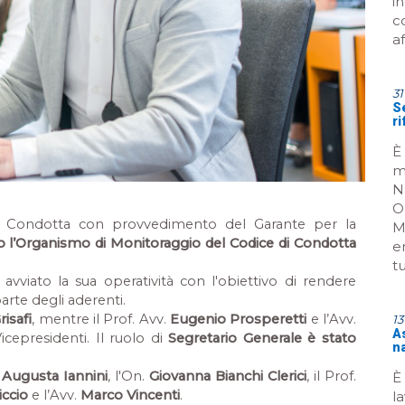
i
c
a
31
Se
r
È
m
N
O
di Condotta con provvedimento del Garante per la
M
to l’Organismo di Monitoraggio del Codice di Condotta
e
tu
avviato la sua operatività con l'obiettivo di rendere
parte degli aderenti.
risafi
, mentre il Prof. Avv.
Eugenio Prosperetti
e l’Avv.
1
A
cepresidenti. Il ruolo di
Segretario Generale è stato
n
a
Augusta Iannini
, l'On.
Giovanna Bianchi Clerici
, il Prof.
È 
iccio
e l’Avv.
Marco Vincenti
.
l