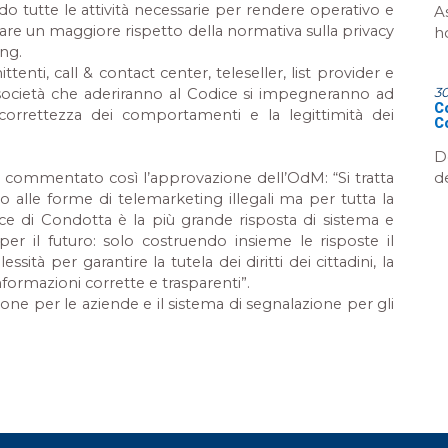
 tutte le attività necessarie per rendere operativo e
A
urare un maggiore rispetto della normativa sulla privacy
h
ing.
nti, call & contact center, teleseller, list provider e
3
società che aderiranno al Codice si impegneranno ad
Co
 correttezza dei comportamenti e la legittimità dei
C
D
d
ha commentato così l’approvazione dell’OdM:
“Si tratta
o alle forme di telemarketing illegali ma per tutta la
dice di Condotta è la più grande risposta di sistema e
per il futuro: solo costruendo insieme le risposte il
ità per garantire la tutela dei diritti dei cittadini, la
informazioni corrette e trasparenti”.
one per le aziende e il sistema di segnalazione per gli