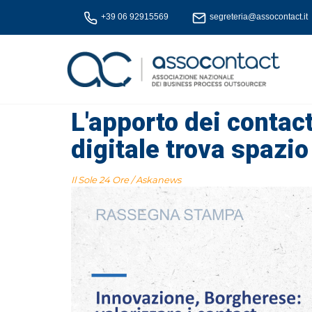
+39 06 92915569
segreteria@assocontact.it
L'apporto dei contact
digitale trova spazio
Il Sole 24 Ore / Askanews