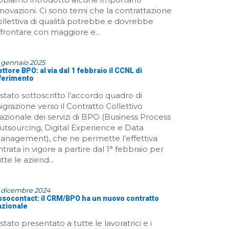
nnovazioni. Ci sono temi che la contrattazione
ollettiva di qualità potrebbe e dovrebbe
ffrontare con maggiore e...
 gennaio 2025
ttore BPO: al via dal 1 febbraio il CCNL di
iferimento
 stato sottoscritto l’accordo quadro di
igrazione verso il Contratto Collettivo
azionale dei servizi di BPO (Business Process
utsourcing, Digital Experience e Data
anagement), che ne permette l’effettiva
ntrata in vigore a partire dal 1° febbraio per
tte le aziend...
3 dicembre 2024
ssocontact: il CRM/BPO ha un nuovo contratto
azionale
stato presentato a tutte le lavoratrici e i