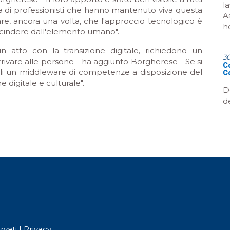
l
aia di professionisti che hanno mantenuto viva questa
A
are, ancora una volta, che l'approccio tecnologico è
h
cindere dall'elemento umano".
in atto con la transizione digitale, richiedono un
3
ivare alle persone - ha aggiunto Borgherese - Se si
Co
doli un middleware di competenze a disposizione del
C
digitale e culturale".
D
d
rvati |
Privacy