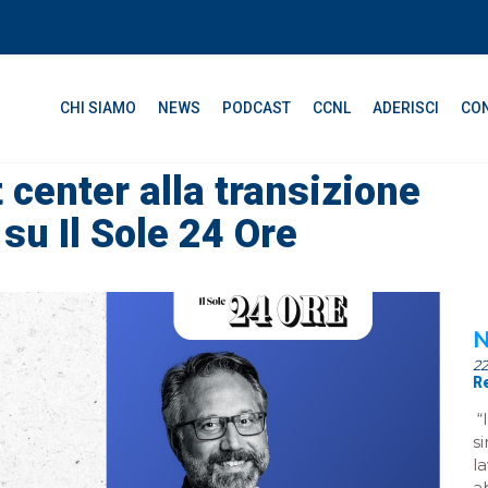
CHI SIAMO
NEWS
PODCAST
CCNL
ADERISCI
CON
 center alla transizione
 su Il Sole 24 Ore
N
2
R
“
s
l
a