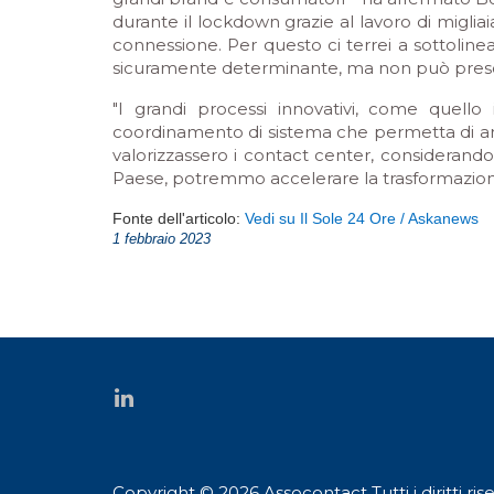
durante il lockdown grazie al lavoro di migli
connessione. Per questo ci terrei a sottoline
sicuramente determinante, ma non può pres
"I grandi processi innovativi, come quello 
coordinamento di sistema che permetta di arr
valorizzassero i contact center, consideran
Paese, potremmo accelerare la trasformazione 
Fonte dell'articolo:
Vedi su Il Sole 24 Ore / Askanews
1 febbraio 2023
Copyright © 2026 Assocontact Tutti i diritti rise