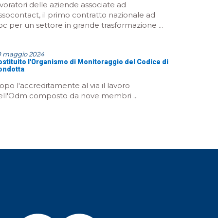
avoratori delle aziende associate ad
ssocontact, il primo contratto nazionale ad
oc per un settore in grande trasformazione ...
0 maggio 2024
stituito l'Organismo di Monitoraggio del Codice di
ondotta
opo l'accreditamente al via il lavoro
ell'Odm composto da nove membri ...