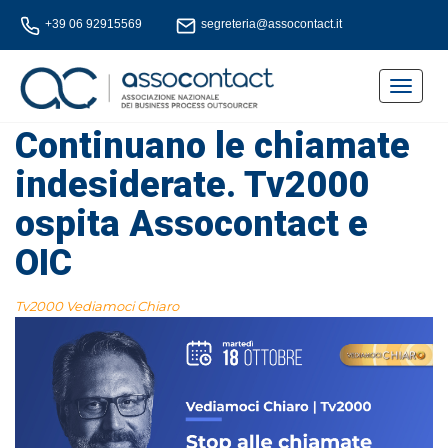
+39 06 92915569
segreteria@assocontact.it
Toggle
navigat
Continuano le chiamate
indesiderate. Tv2000
ospita Assocontact e
OIC
Tv2000 Vediamoci Chiaro